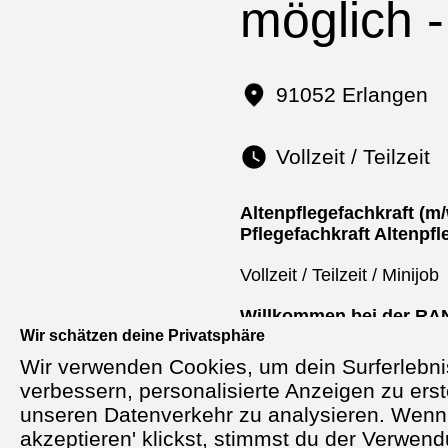
möglich 
91052 Erlangen
Vollzeit / Teilzeit
Altenpflegefachkraft (m/
Pflegefachkraft Altenpfl
Vollzeit / Teilzeit / Minijob
Willkommen bei der RAN
Wir schätzen deine Privatsphäre
Bedingungen.
Wir verwenden Cookies, um dein Surferlebni
Erreichbar unter
0711 / 6
verbessern, personalisierte Anzeigen zu erst
61169744
unseren Datenverkehr zu analysieren. Wenn 
akzeptieren' klickst, stimmst du der Verwen