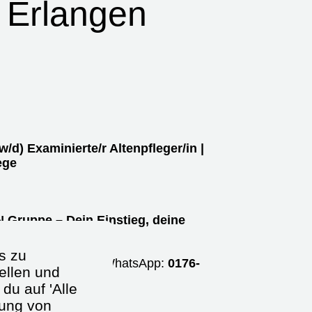
- Erlangen
w/d)
Examinierte/r Altenpfleger/in |
ege
 Gruppe – Dein Einstieg, deine
s zu
58 692-22
oder per WhatsApp:
0176-
ellen und
du auf 'Alle
dung von