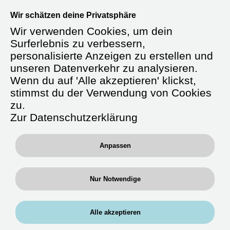
Willkommen bei der RAN Gruppe –
Wir schätzen deine Privatsphäre
Dein Einstieg, deine Bedingungen.
Wir verwenden Cookies, um dein
Erreichbar unter
0711 / 658 692-22
oder
Surferlebnis zu verbessern,
per WhatsApp:
0176-61169744
personalisierte Anzeigen zu erstellen und
unseren Datenverkehr zu analysieren.
Wenn du auf 'Alle akzeptieren' klickst,
stimmst du der Verwendung von Cookies
Starte durch als
zu.
Altenpflegefachkraft
Zur Datenschutzerklärung
(m/w/d)
Anpassen
Du arbeitest in Bereichen, in denen du
Nur Notwendige
Erfahrung mitbringst – in stationären
Pflegeeinrichtungen, in geriatrischen
Stationseinheiten oder auf Wunsch auch
Alle akzeptieren
Krankenhäusern. Einsätze sind regional