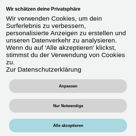
Willkommen bei der RAN Gruppe –
Wir schätzen deine Privatsphäre
Dein Einstieg, deine Bedingungen.
Wir verwenden Cookies, um dein
Erreichbar unter
0711 / 658 692-22
oder
Surferlebnis zu verbessern,
per WhatsApp:
0176-61169744
personalisierte Anzeigen zu erstellen und
unseren Datenverkehr zu analysieren.
Wenn du auf 'Alle akzeptieren' klickst,
stimmst du der Verwendung von Cookies
Starte durch als
zu.
Altenpflegefachkraft
Zur Datenschutzerklärung
(m/w/d)
Anpassen
Du arbeitest in Bereichen, in denen du
Nur Notwendige
Erfahrung mitbringst – in stationären
Pflegeeinrichtungen, in geriatrischen
Stationseinheiten oder auf Wunsch auch
Alle akzeptieren
Krankenhäusern. Einsätze sind regional