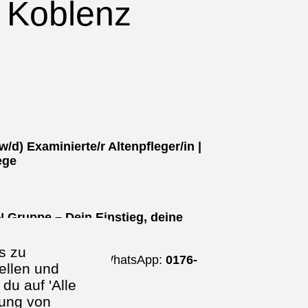
- Koblenz
w/d)
Examinierte/r Altenpfleger/in |
ege
 Gruppe – Dein Einstieg, deine
s zu
58 692-22
oder per WhatsApp:
0176-
ellen und
du auf 'Alle
dung von