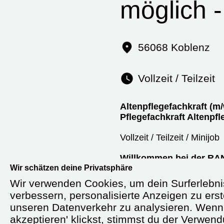
möglich 
56068 Koblenz
Vollzeit / Teilzeit
Altenpflegefachkraft (m/
Pflegefachkraft Altenpfl
Vollzeit / Teilzeit / Minijob
Willkommen bei der RAN
Wir schätzen deine Privatsphäre
Bedingungen.
Wir verwenden Cookies, um dein Surferlebni
Erreichbar unter
0711 / 6
verbessern, personalisierte Anzeigen zu erst
61169744
unseren Datenverkehr zu analysieren. Wenn 
akzeptieren' klickst, stimmst du der Verwen