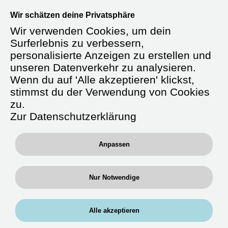
Willkommen bei der RAN Gruppe –
Wir schätzen deine Privatsphäre
Dein Einstieg, deine Bedingungen.
Wir verwenden Cookies, um dein
Erreichbar unter
0711 / 658 692-22
oder
Surferlebnis zu verbessern,
per WhatsApp:
0176-61169744
personalisierte Anzeigen zu erstellen und
unseren Datenverkehr zu analysieren.
Wenn du auf 'Alle akzeptieren' klickst,
stimmst du der Verwendung von Cookies
Starte durch als
zu.
Altenpflegefachkraft
Zur Datenschutzerklärung
(m/w/d)
Anpassen
Du arbeitest in Bereichen, in denen du
Nur Notwendige
Erfahrung mitbringst – in stationären
Pflegeeinrichtungen, in geriatrischen
Stationseinheiten oder auf Wunsch auch
Alle akzeptieren
Krankenhäusern. Einsätze sind regional