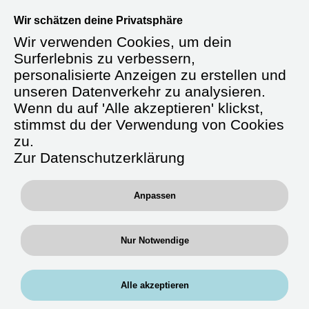
Willkommen bei der RAN Gruppe –
Wir schätzen deine Privatsphäre
Dein Einstieg, deine Bedingungen.
Wir verwenden Cookies, um dein
Erreichbar unter
0711 / 658 692-22
oder
Surferlebnis zu verbessern,
per WhatsApp:
0176-61169744
personalisierte Anzeigen zu erstellen und
unseren Datenverkehr zu analysieren.
Wenn du auf 'Alle akzeptieren' klickst,
stimmst du der Verwendung von Cookies
Starte durch als
zu.
Altenpflegefachkraft
Zur Datenschutzerklärung
(m/w/d)
Anpassen
Du arbeitest in Bereichen, in denen du
Nur Notwendige
Erfahrung mitbringst – in stationären
Pflegeeinrichtungen, in geriatrischen
Stationseinheiten oder auf Wunsch auch
Alle akzeptieren
Krankenhäusern. Einsätze sind regional