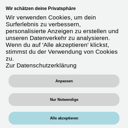
Willkommen bei der RAN Gruppe –
Wir schätzen deine Privatsphäre
Dein Einstieg, deine Bedingungen.
Wir verwenden Cookies, um dein
Erreichbar unter
0711 / 658 692-22
oder
Surferlebnis zu verbessern,
per WhatsApp:
0176-61169744
personalisierte Anzeigen zu erstellen und
unseren Datenverkehr zu analysieren.
Wenn du auf 'Alle akzeptieren' klickst,
stimmst du der Verwendung von Cookies
Starte durch als
zu.
Altenpflegefachkraft
Zur Datenschutzerklärung
(m/w/d)
Anpassen
Du arbeitest in Bereichen, in denen du
Nur Notwendige
Erfahrung mitbringst – in stationären
Pflegeeinrichtungen, in geriatrischen
Stationseinheiten oder auf Wunsch auch
Alle akzeptieren
Krankenhäusern. Einsätze sind regional