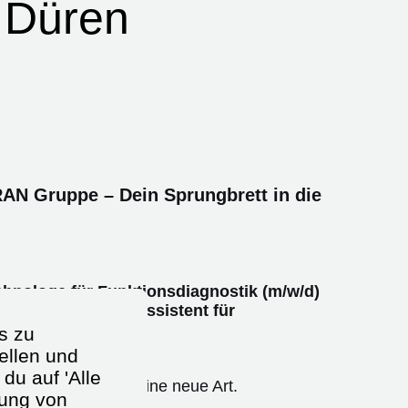
- Düren
AN Gruppe – Dein Sprungbrett in die
hnologe für Funktionsdiagnostik (m/w/d)
isch-technischer Assistent für
w/d)
s zu
ellen und
ene Arbeitsplätze.
du auf 'Alle
ertschätzung auf eine neue Art.
dung von