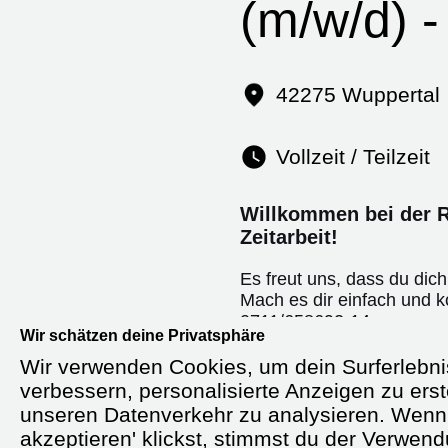
(m/w/d) 
42275 Wuppertal
Vollzeit / Teilzeit
Willkommen bei der R
Zeitarbeit!
Es freut uns, dass du dich 
Mach es dir einfach und ko
0711/658692-14
Wir schätzen deine Privatsphäre
oder sende uns eine Nac
Wir verwenden Cookies, um dein Surferlebni
Wir sind gespannt auf de
verbessern, personalisierte Anzeigen zu erst
unseren Datenverkehr zu analysieren. Wenn 
akzeptieren' klickst, stimmst du der Verwen