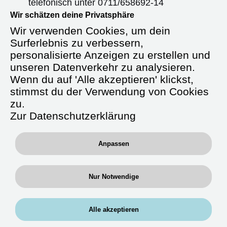
telefonisch unter
0711/658692-14
oder sende uns eine Nachricht über
Wir schätzen deine Privatsphäre
WhatsApp an
0176-61169744
.
Wir verwenden Cookies, um dein
Surferlebnis zu verbessern,
Wir sind gespannt auf deine
personalisierte Anzeigen zu erstellen und
Kontaktaufnahme.
unseren Datenverkehr zu analysieren.
Wenn du auf 'Alle akzeptieren' klickst,
stimmst du der Verwendung von Cookies
Starte durch in der Zeitarbeit als
zu.
Zur Datenschutzerklärung
MTAF, Medizinisch
technischer Assistent für
Funktionsdiagnostik
Anpassen
Nur Notwendige
Deine Aufgaben:
Schwerpunkte in der
Neurologie /
Alle akzeptieren
Neurophysiologie
sowie
Kardiologie / Gefäßdiagnostik