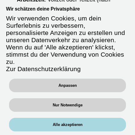
Absprache)
Wir schätzen deine Privatsphäre
Wir verwenden Cookies, um dein
Starttermin:
Ab sofort oder nach
Vereinbarung
Surferlebnis zu verbessern,
personalisierte Anzeigen zu erstellen und
Anstellungsart:
Unbefristet
unseren Datenverkehr zu analysieren.
Wenn du auf 'Alle akzeptieren' klickst,
Gehalt:
Ab 4.000 € brutto/Monat +
stimmst du der Verwendung von Cookies
Verpflegungsgeld
zu.
Zusatzleistungen:
Zur Datenschutzerklärung
Fahrtkostenerstattung, betriebliche
Krankenversicherung, Fort- und
Anpassen
Weiterbildung, betriebliche Altersvorsorge
Nur Notwendige
Über uns
Alle akzeptieren
Wir, die
RAN Experts GmbH
, sind ein
spezialisierter medizinischer