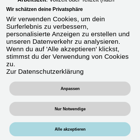
Absprache)
Wir schätzen deine Privatsphäre
Wir verwenden Cookies, um dein
Starttermin:
Ab sofort oder nach
Vereinbarung
Surferlebnis zu verbessern,
personalisierte Anzeigen zu erstellen und
Anstellungsart:
Unbefristet
unseren Datenverkehr zu analysieren.
Wenn du auf 'Alle akzeptieren' klickst,
Gehalt:
Ab 4.000 € brutto/Monat +
stimmst du der Verwendung von Cookies
Verpflegungsgeld
zu.
Zusatzleistungen:
Zur Datenschutzerklärung
Fahrtkostenerstattung, betriebliche
Krankenversicherung, Fort- und
Anpassen
Weiterbildung, betriebliche Altersvorsorge
Nur Notwendige
Über uns
Alle akzeptieren
Wir, die
RAN Experts GmbH
, sind ein
spezialisierter medizinischer