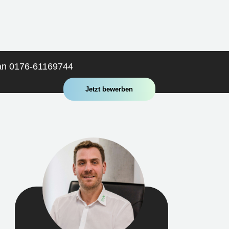
 an 0176-61169744
Jetzt bewerben