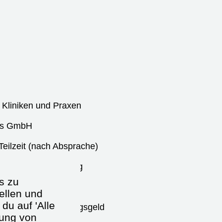
Kliniken und Praxen
ts GmbH
 Teilzeit (nach Absprache)
er nach Vereinbarung
s zu
et
ellen und
du auf 'Alle
/Monat + Verpflegungsgeld
dung von