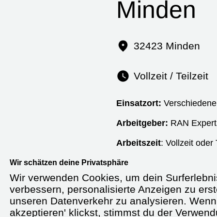
Minden
32423 Minden
Vollzeit / Teilzeit
Einsatzort:
Verschiedene 
Arbeitgeber:
RAN Exper
Arbeitszeit
: Vollzeit oder
Starttermin:
Ab sofort od
Wir schätzen deine Privatsphäre
Wir verwenden Cookies, um dein Surferlebni
Anstellungsart:
Unbefrist
verbessern, personalisierte Anzeigen zu erst
unseren Datenverkehr zu analysieren. Wenn 
Gehalt:
Ab 4.000 € brutto
akzeptieren' klickst, stimmst du der Verwen