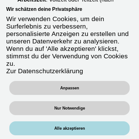
Absprache)
Wir schätzen deine Privatsphäre
Wir verwenden Cookies, um dein
Starttermin:
Ab sofort oder nach
Vereinbarung
Surferlebnis zu verbessern,
personalisierte Anzeigen zu erstellen und
Anstellungsart:
Unbefristet
unseren Datenverkehr zu analysieren.
Wenn du auf 'Alle akzeptieren' klickst,
Gehalt:
Ab 4.000 € brutto/Monat +
stimmst du der Verwendung von Cookies
Verpflegungsgeld
zu.
Zusatzleistungen:
Zur Datenschutzerklärung
Fahrtkostenerstattung, betriebliche
Krankenversicherung, Fort- und
Anpassen
Weiterbildung, betriebliche Altersvorsorge
Nur Notwendige
Über uns
Alle akzeptieren
Wir, die
RAN Experts GmbH
, sind ein
spezialisierter medizinischer