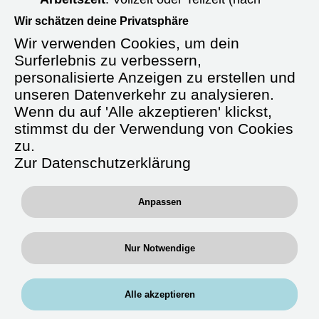
Absprache)
Wir schätzen deine Privatsphäre
Wir verwenden Cookies, um dein
Starttermin:
Ab sofort oder nach
Vereinbarung
Surferlebnis zu verbessern,
personalisierte Anzeigen zu erstellen und
Anstellungsart:
Unbefristet
unseren Datenverkehr zu analysieren.
Wenn du auf 'Alle akzeptieren' klickst,
Gehalt:
Ab 4.000 € brutto/Monat +
stimmst du der Verwendung von Cookies
Verpflegungsgeld
zu.
Zusatzleistungen:
Zur Datenschutzerklärung
Fahrtkostenerstattung, betriebliche
Krankenversicherung, Fort- und
Anpassen
Weiterbildung, betriebliche Altersvorsorge
Nur Notwendige
Über uns
Alle akzeptieren
Wir, die
RAN Experts GmbH
, sind ein
spezialisierter medizinischer