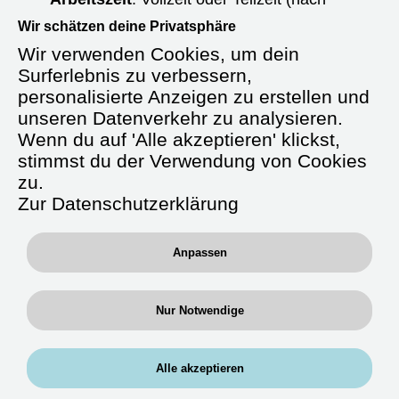
Absprache)
Wir schätzen deine Privatsphäre
Wir verwenden Cookies, um dein
Starttermin:
Ab sofort oder nach
Vereinbarung
Surferlebnis zu verbessern,
personalisierte Anzeigen zu erstellen und
Anstellungsart:
Unbefristet
unseren Datenverkehr zu analysieren.
Wenn du auf 'Alle akzeptieren' klickst,
Gehalt:
Ab 4.000 € brutto/Monat +
stimmst du der Verwendung von Cookies
Verpflegungsgeld
zu.
Zusatzleistungen:
Zur Datenschutzerklärung
Fahrtkostenerstattung, betriebliche
Krankenversicherung, Fort- und
Anpassen
Weiterbildung, betriebliche Altersvorsorge
Nur Notwendige
Über uns
Alle akzeptieren
Wir, die
RAN Experts GmbH
, sind ein
spezialisierter medizinischer