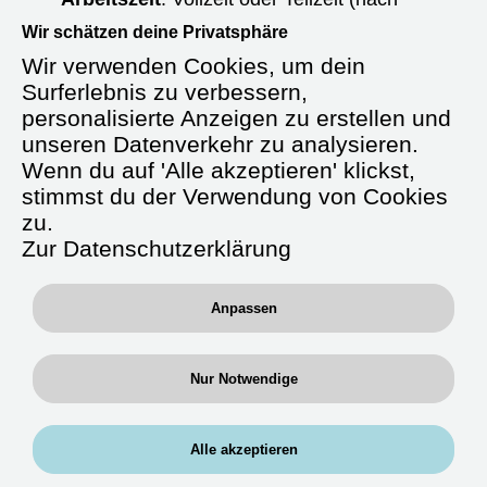
Absprache)
Wir schätzen deine Privatsphäre
Wir verwenden Cookies, um dein
Starttermin:
Ab sofort oder nach
Vereinbarung
Surferlebnis zu verbessern,
personalisierte Anzeigen zu erstellen und
Anstellungsart:
Unbefristet
unseren Datenverkehr zu analysieren.
Wenn du auf 'Alle akzeptieren' klickst,
Gehalt:
Ab 4.000 € brutto/Monat +
stimmst du der Verwendung von Cookies
Verpflegungsgeld
zu.
Zusatzleistungen:
Zur Datenschutzerklärung
Fahrtkostenerstattung, betriebliche
Krankenversicherung, Fort- und
Anpassen
Weiterbildung, betriebliche Altersvorsorge
Nur Notwendige
Über uns
Alle akzeptieren
Wir, die
RAN Experts GmbH
, sind ein
spezialisierter medizinischer