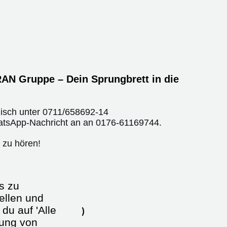
AN Gruppe – Dein Sprungbrett in die
nisch unter
0711/658692-14
atsApp-Nachricht an an
0176-61169744
.
 zu hören!
s zu
eit als
ellen und
du auf 'Alle
nkenpfleger (m/w/d)
dung von