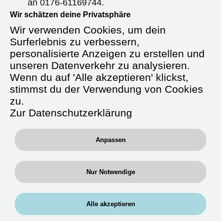
an
0176-61169744
.
Wir schätzen deine Privatsphäre
Wir freuen uns darauf, von dir zu hören!
Wir verwenden Cookies, um dein
Surferlebnis zu verbessern,
personalisierte Anzeigen zu erstellen und
unseren Datenverkehr zu analysieren.
Starte durch in der Zeitarbeit als
Wenn du auf 'Alle akzeptieren' klickst,
Fachkrankenpfleger (m/w/d)
stimmst du der Verwendung von Cookies
Intensiv / Anästhesie
zu.
Zur Datenschutzerklärung
Anpassen
Deine Tätigkeit:
Fachbereiche:
Arbeite auf Stationen, in denen du
Nur Notwendige
Erfahrung hast
Im Funktionsbereichen:
Intensivstationen und/ oder
Alle akzeptieren
Anästhesie