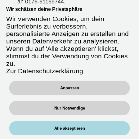
an
0176-61169744
.
Wir schätzen deine Privatsphäre
Wir freuen uns darauf, von dir zu hören!
Wir verwenden Cookies, um dein
Surferlebnis zu verbessern,
personalisierte Anzeigen zu erstellen und
unseren Datenverkehr zu analysieren.
Starte durch in der Zeitarbeit als
Wenn du auf 'Alle akzeptieren' klickst,
Fachkrankenpfleger (m/w/d)
stimmst du der Verwendung von Cookies
Intensiv / Anästhesie
zu.
Zur Datenschutzerklärung
Anpassen
Deine Tätigkeit:
Fachbereiche:
Arbeite auf Stationen, in denen du
Nur Notwendige
Erfahrung hast
Im Funktionsbereichen:
Intensivstationen und/ oder
Alle akzeptieren
Anästhesie