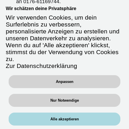
an
0176-61169744
.
Wir schätzen deine Privatsphäre
Wir freuen uns darauf, von dir zu hören!
Wir verwenden Cookies, um dein
Surferlebnis zu verbessern,
personalisierte Anzeigen zu erstellen und
unseren Datenverkehr zu analysieren.
Starte durch in der Zeitarbeit als
Wenn du auf 'Alle akzeptieren' klickst,
Fachkrankenpfleger (m/w/d)
stimmst du der Verwendung von Cookies
Intensiv / Anästhesie
zu.
Zur Datenschutzerklärung
Anpassen
Deine Tätigkeit:
Fachbereiche:
Arbeite auf Stationen, in denen du
Nur Notwendige
Erfahrung hast
Im Funktionsbereichen:
Intensivstationen und/ oder
Alle akzeptieren
Anästhesie