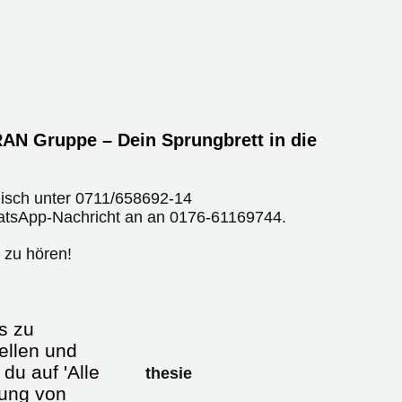
AN Gruppe – Dein Sprungbrett in die
nisch unter
0711/658692-14
atsApp-Nachricht an an
0176-61169744
.
 zu hören!
s zu
eit als
ellen und
du auf 'Alle
/d) Intensiv / Anästhesie
dung von