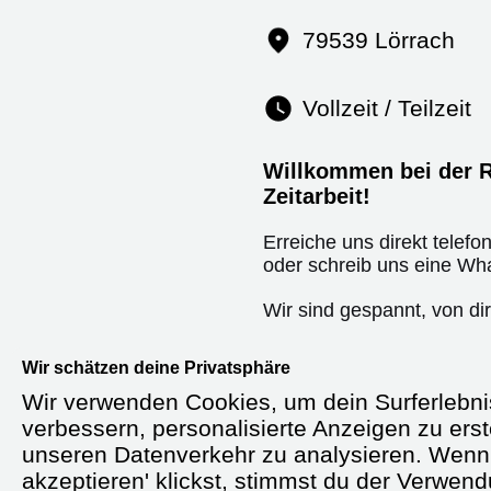
79539 Lörrach
Vollzeit / Teilzeit
Willkommen bei der R
Zeitarbeit!
Erreiche uns direkt telefo
oder schreib uns eine Wh
Wir sind gespannt, von dir
Wir schätzen deine Privatsphäre
Wir verwenden Cookies, um dein Surferlebni
Starte durch in der Zeitarb
verbessern, personalisierte Anzeigen zu erst
unseren Datenverkehr zu analysieren. Wenn 
Fachkrankenpfleger (m/w
akzeptieren' klickst, stimmst du der Verwen