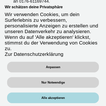
an
0176-61169744
.
Wir schätzen deine Privatsphäre
Wir freuen uns darauf, von dir zu hören!
Wir verwenden Cookies, um dein
Surferlebnis zu verbessern,
personalisierte Anzeigen zu erstellen und
unseren Datenverkehr zu analysieren.
Starte durch in der Zeitarbeit als
Wenn du auf 'Alle akzeptieren' klickst,
Gesundheits- und
stimmst du der Verwendung von Cookies
Krankenpfleger (m/w/d)
zu.
Zur Datenschutzerklärung
Anpassen
Deine Tätigkeit:
Fachbereiche:
Arbeite auf Stationen, in denen du
Nur Notwendige
Erfahrung hast
Auf Allgemeinstationen oder in
Funktionsbereichen
Alle akzeptieren
Überregionale Tätigkeit: